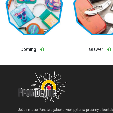
Doming
Grawer
Jeżeli macie Państwo jakiekolwiek pytania prosimy o kontak