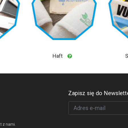
Haft
S
Zapisz się do Newslette
t z nami.