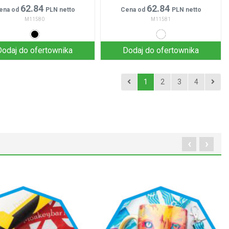
62.84
62.84
ena od
PLN netto
Cena od
PLN netto
M11580
M11581
Dodaj do ofertownika
Dodaj do ofertownika
1
2
3
4
‹
›