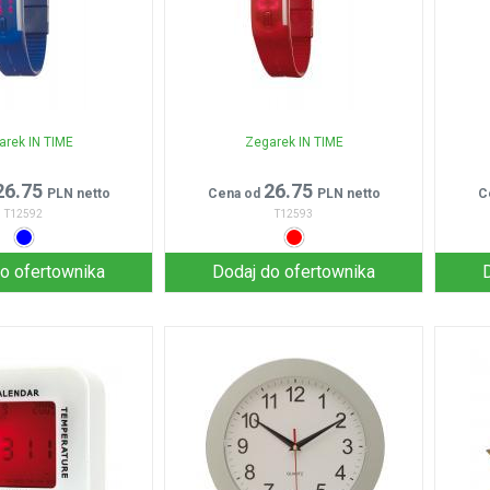
arek IN TIME
Zegarek IN TIME
26.75
26.75
PLN netto
Cena od
PLN netto
C
T12592
T12593
o ofertownika
Dodaj do ofertownika