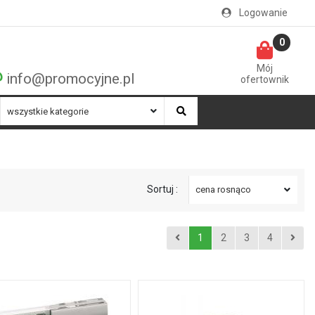
Logowanie
0
Mój
info@promocyjne.pl
ofertownik
Sortuj :
1
2
3
4