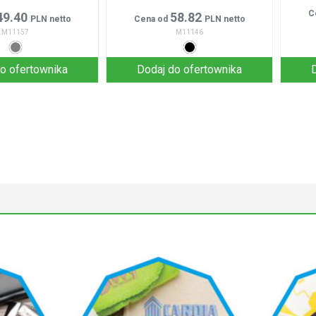
C
49.40
58.82
PLN netto
Cena od
PLN netto
M11157
M11146
o ofertownika
Dodaj do ofertownika