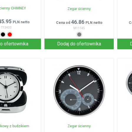
cienny CHIMNEY
Zegar ścienny
45.95
46.86
PLN netto
Cena od
PLN netto
C
T13433
M11145
o ofertownika
Dodaj do ofertownika
rkowy z budzikiem
Zegar ścienny