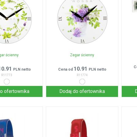
gar ścienny
Zegar ścienny
C
10.91
10.91
PLN netto
Cena od
PLN netto
R11773
R11774
o ofertownika
Dodaj do ofertownika