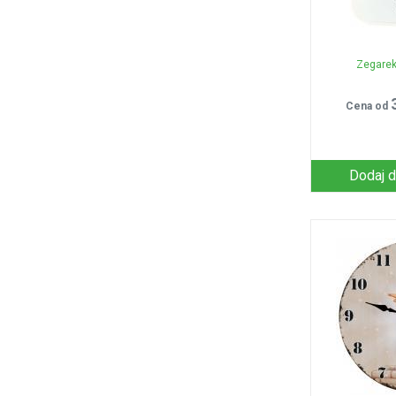
Zegarek 
Cena od
Dodaj d