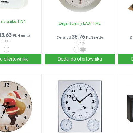
na biurko 4 IN 1
Zegar ścienny EASY TIME
33.63
PLN netto
36.76
Cena od
PLN netto
C
T11328
T11325
o ofertownika
Dodaj do ofertownika