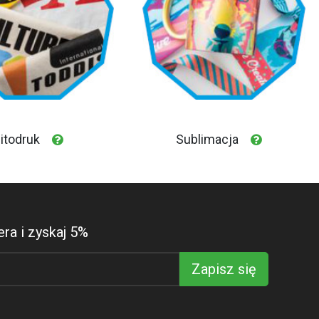
itodruk
Sublimacja
ra i zyskaj 5%
Zapisz się