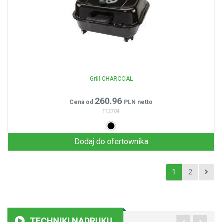
Grill CHARCOAL
260.96
Cena od
PLN netto
T12704
Dodaj do ofertownika
1
2
‹
›
TECHNIKI NADRUKU