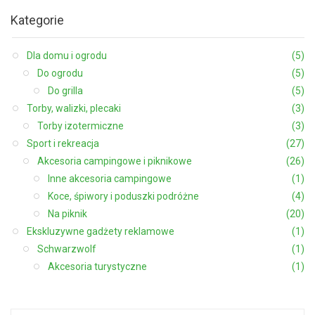
Kategorie
Dla domu i ogrodu
(5)
Do ogrodu
(5)
Do grilla
(5)
Torby, walizki, plecaki
(3)
Torby izotermiczne
(3)
Sport i rekreacja
(27)
Akcesoria campingowe i piknikowe
(26)
Inne akcesoria campingowe
(1)
Koce, śpiwory i poduszki podróżne
(4)
Na piknik
(20)
Ekskluzywne gadżety reklamowe
(1)
Schwarzwolf
(1)
Akcesoria turystyczne
(1)