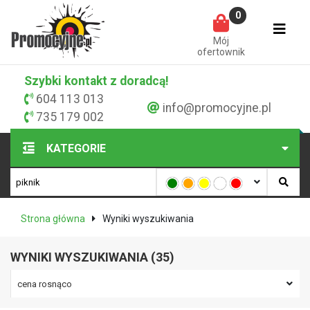
0
Mój
ofertownik
Szybki kontakt z doradcą!
604 113 013
info@promocyjne.pl
735 179 002
KATEGORIE
Strona główna
Wyniki wyszukiwania
WYNIKI WYSZUKIWANIA (35)