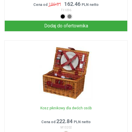
162.46
180.51
Cena od
PLN netto
T11096
Dodaj do ofertownika
Kosz piknikowy dla dwóch osób
222.84
Cena od
PLN netto
M13202