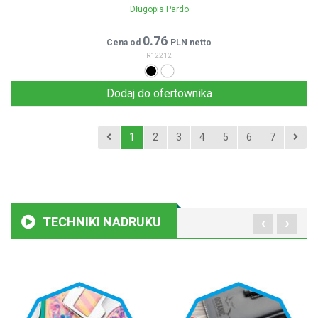
Długopis Pardo
0.76
Cena od
PLN netto
R12212
Dodaj do ofertownika
1
2
3
4
5
6
7
‹
›
TECHNIKI NADRUKU