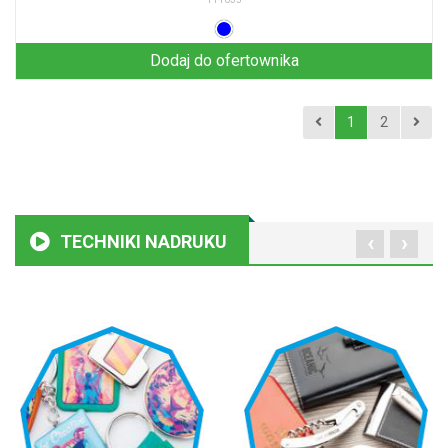
Dodaj do ofertownika
1
2
‹
›
TECHNIKI NADRUKU