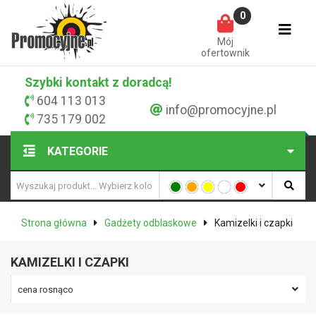
0
Mój
ofertownik
Szybki kontakt z doradcą!
604 113 013
info@promocyjne.pl
735 179 002
KATEGORIE
Strona główna
Gadżety odblaskowe
Kamizelki i czapki
KAMIZELKI I CZAPKI