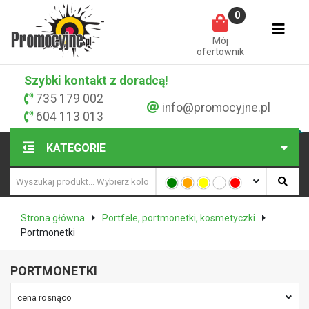
0
Mój
ofertownik
Szybki kontakt z doradcą!
735 179 002
info@promocyjne.pl
604 113 013
KATEGORIE
Strona główna
Portfele, portmonetki, kosmetyczki
Portmonetki
PORTMONETKI