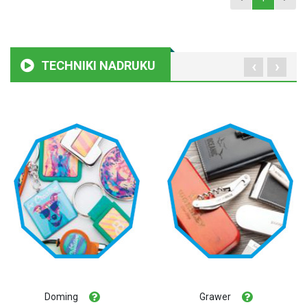
‹
›
TECHNIKI NADRUKU
Doming
Grawer