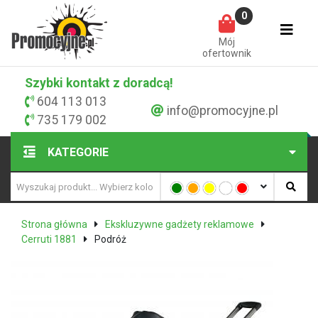
0
Mój
ofertownik
Szybki kontakt z doradcą!
604 113 013
info@promocyjne.pl
735 179 002
KATEGORIE
Strona główna
Ekskluzywne gadżety reklamowe
Cerruti 1881
Podróż