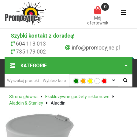
0
Mój
ofertownik
Szybki kontakt z doradcą!
604 113 013
info@promocyjne.pl
735 179 002
KATEGORIE
Strona główna
Ekskluzywne gadżety reklamowe
Aladdin & Stanley
Aladdin