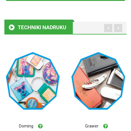
‹
›
TECHNIKI NADRUKU
Doming
Grawer