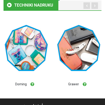
‹
›
TECHNIKI NADRUKU
Doming
Grawer