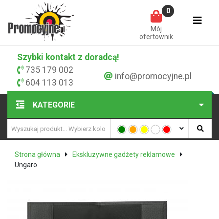
0
Mój
ofertownik
Szybki kontakt z doradcą!
735 179 002
info@promocyjne.pl
604 113 013
KATEGORIE
Strona główna
Ekskluzywne gadżety reklamowe
Ungaro