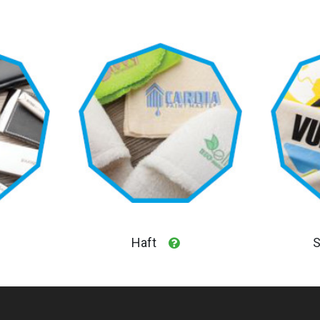
Haft
S