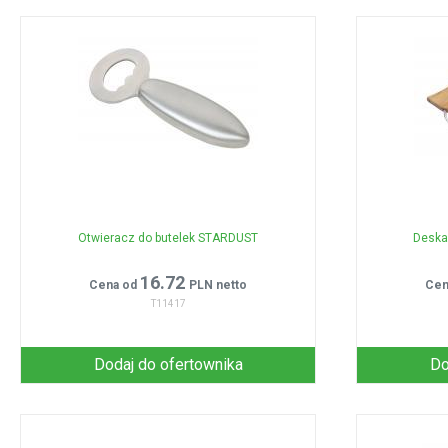
Otwieracz do butelek STARDUST
Deska
16.72
Cena od
PLN netto
Cen
T11417
Dodaj do ofertownika
Do