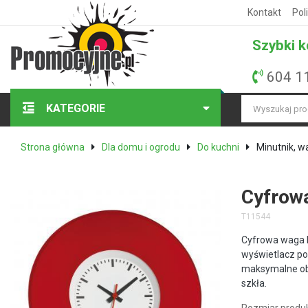
Kontakt
Pol
Szybki k
604 1
KATEGORIE
Strona główna
Dla domu i ogrodu
Do kuchni
Minutnik, w
Cyfrow
T11544
Cyfrowa waga 
wyświetlacz pok
maksymalne obc
szkła.
Rozmiar produk