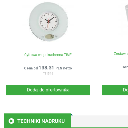
Zestaw s
Cyfrowa waga kuchenna TIME
138.31
Cen
Cena od
PLN netto
T11545
Dodaj do ofertownika
Do
TECHNIKI NADRUKU