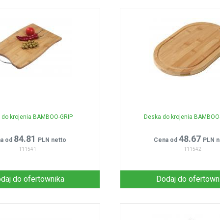
 do krojenia BAMBOO-GRIP
Deska do krojenia BAMBO
84.81
48.67
a od
PLN netto
Cena od
PLN n
T11541
T11542
daj do ofertownika
Dodaj do ofertown