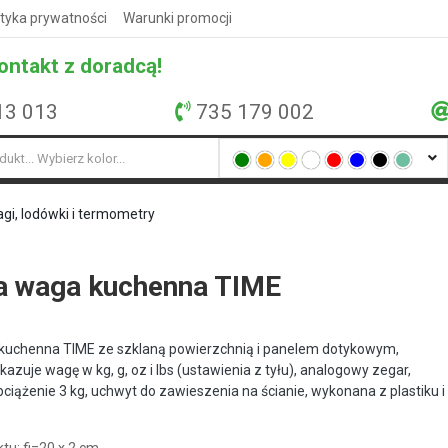
ityka prywatności
Warunki promocji
ontakt z doradcą!
13 013
735 179 002
agi, lodówki i termometry
a waga kuchenna TIME
kuchenna TIME ze szklaną powierzchnią i panelem dotykowym,
azuje wagę w kg, g, oz i lbs (ustawienia z tyłu), analogowy zegar,
iążenie 3 kg, uchwyt do zawieszenia na ścianie, wykonana z plastiku i
tu: fi=20 x 2 cm