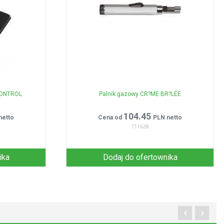
CONTROL
Palnik gazowy CR?ME BR?LÉE
104.45
netto
Cena od
PLN netto
T11638
ika
Dodaj do ofertownika
‹
›