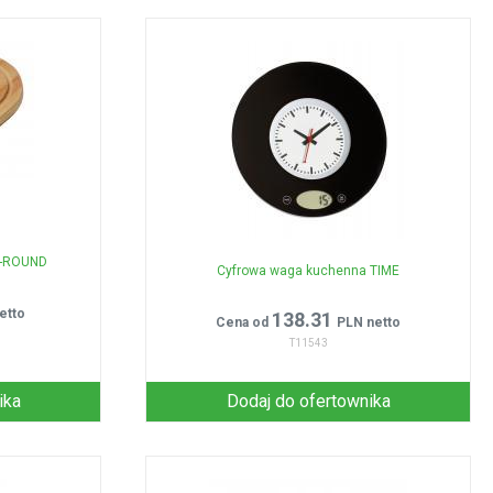
O-ROUND
Cyfrowa waga kuchenna TIME
etto
138.31
Cena od
PLN netto
T11543
ika
Dodaj do ofertownika