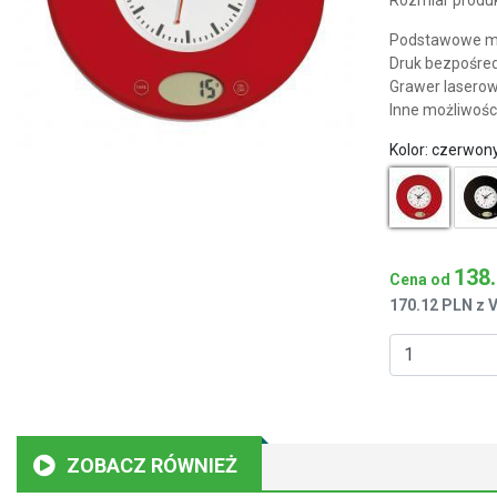
Podstawowe mo
Druk bezpośred
Grawer lasero
Inne możliwośc
Kolor:
czerwon
138
Cena od
170.12 PLN z 
ZOBACZ RÓWNIEŻ