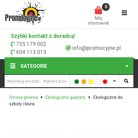
0
Mój
ofertownik
Szybki kontakt z doradcą!
735 179 002
info@promocyjne.pl
604 113 013
KATEGORIE
Strona główna
Ekologiczne gadżety
Ekologiczne do
szkoły i biura