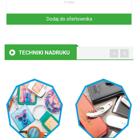
T11994
Dodaj do ofertownika
‹
›
TECHNIKI NADRUKU