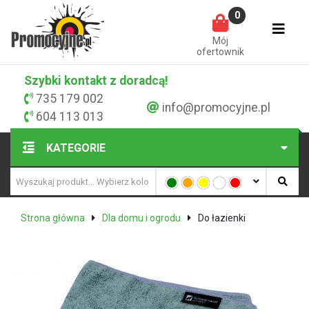
0
Mój
ofertownik
Szybki kontakt z doradcą!
735 179 002
info@promocyjne.pl
604 113 013
KATEGORIE
Strona główna
Dla domu i ogrodu
Do łazienki