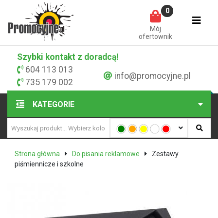
0
Mój
ofertownik
Szybki kontakt z doradcą!
604 113 013
info@promocyjne.pl
735 179 002
KATEGORIE
Strona główna
Do pisania reklamowe
Zestawy
piśmiennicze i szkolne