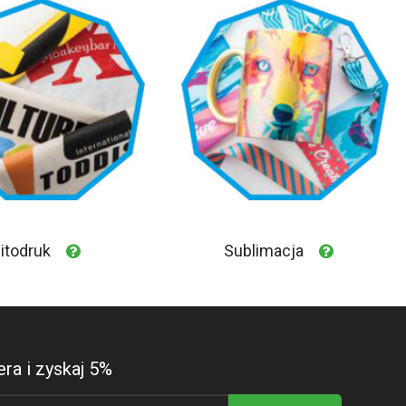
itodruk
Sublimacja
ra i zyskaj 5%