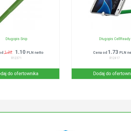
Długopis Snip
Długopis CellReady
1.10
1.73
1.22
od
PLN netto
Cena od
PLN ne
R12371
R12417
daj do ofertownika
Dodaj do ofertown