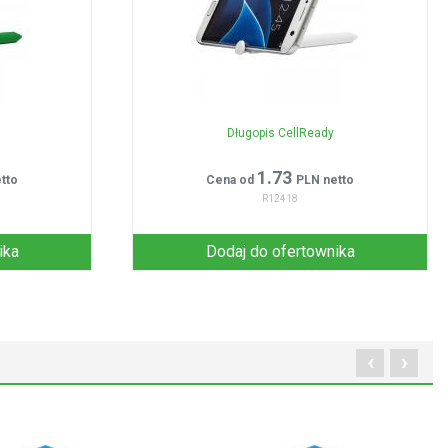
Długopis CellReady
1.73
tto
Cena od
PLN netto
R12418
ika
Dodaj do ofertownika
‹
›