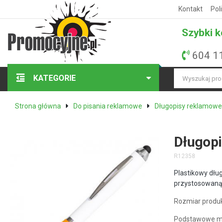
Kontakt
Pol
Szybki k
604 1
KATEGORIE
Strona główna
Do pisania reklamowe
Długopisy reklamowe
Długopi
R12358
Plastikowy dłu
przystosowaną
Rozmiar produk
Podstawowe mo