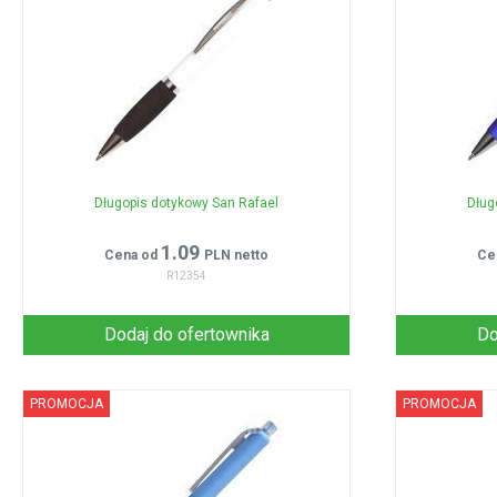
Długopis dotykowy San Rafael
Dług
1.09
Cena od
PLN netto
Ce
R12354
Dodaj do ofertownika
Do
PROMOCJA
PROMOCJA