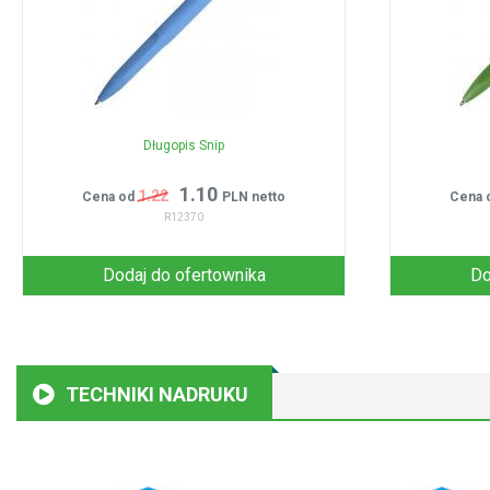
Długopis Snip
1.10
1.22
Cena od
PLN netto
Cena 
R12370
Dodaj do ofertownika
Do
TECHNIKI NADRUKU